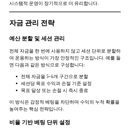
시스템적 운영이 장기적으로 더 유리합니다.
자금 관리 전략
예산 분할 및 세션 관리
전체 자금을 한 번에 사용하지 않고 세션 단위로 분할하
여 운용하는 방식이 가장 안정적인 구조입니다. 예를 들
면 다음과 같은 방식으로 구성합니다:
전체 자금을 5~6개 구간으로 분할
세션당 목표 수익과 손절 기준 설정
목표 달성 또는 손절 시 즉시 종료
이 방식은 감정적 베팅을 차단하며 수익의 누적 확률을
높여주는 핵심 전략입니다.
비율 기반 베팅 단위 설정