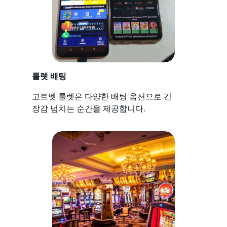
룰렛 배팅
고트벳 룰렛은 다양한 배팅 옵션으로 긴
장감 넘치는 순간을 제공합니다.