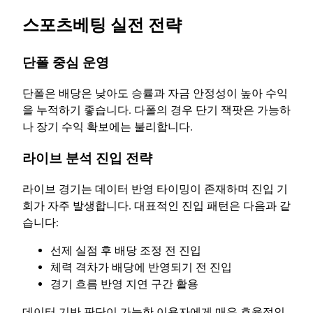
스포츠베팅 실전 전략
단폴 중심 운영
단폴은 배당은 낮아도 승률과 자금 안정성이 높아 수익
을 누적하기 좋습니다. 다폴의 경우 단기 잭팟은 가능하
나 장기 수익 확보에는 불리합니다.
라이브 분석 진입 전략
라이브 경기는 데이터 반영 타이밍이 존재하며 진입 기
회가 자주 발생합니다. 대표적인 진입 패턴은 다음과 같
습니다:
선제 실점 후 배당 조정 전 진입
체력 격차가 배당에 반영되기 전 진입
경기 흐름 반영 지연 구간 활용
데이터 기반 판단이 가능한 이용자에게 매우 효율적인