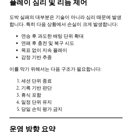
플레이 심리 및 리듬 제어
도박 실패의 대부분은 기술이 아니라 심리 때문에 발생
합니다. 특히 다음 상황에서 손실이 크게 발생합니다:
연승 후 과도한 배팅 단위 확대
연패 후 충전 및 복구 시도
목표 없이 지속 플레이
감정 기반 추종
이를 막기 위해서는 다음 구조가 필요합니다:
세션 단위 종료
기록 기반 판단
휴식 포함
일정 단위 유지
당일 손익 평가 금지
운영 방향 요약