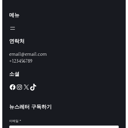
메뉴
연락처
email@email.com
+123456789
소셜
Facebook
Instagram
X
TikTok
뉴스레터 구독하기
이메일
*