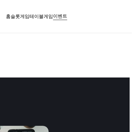
이벤트
홈
슬롯게임
테이블게임