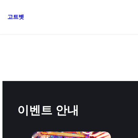
고트벳
콘
텐
츠
로
바
로
가
기
이벤트 안내