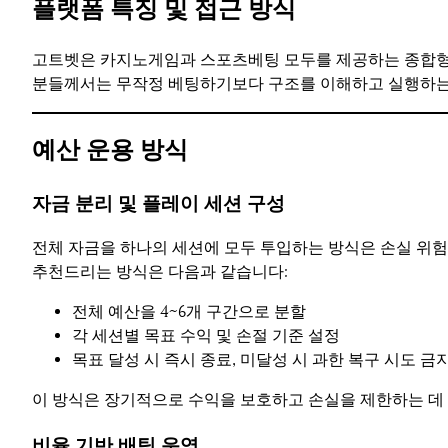
플랫폼 특징 및 접근 방식
고트벳은 카지노게임과 스포츠베팅 모두를 제공하는 종합형 
분들께서는 무작정 베팅하기보다 구조를 이해하고 실행하는
예산 운용 방식
자금 분리 및 플레이 세션 구성
전체 자금을 하나의 세션에 모두 투입하는 방식은 손실 위험
추천드리는 방식은 다음과 같습니다:
전체 예산을 4~6개 구간으로 분할
각 세션별 목표 수익 및 손절 기준 설정
목표 달성 시 즉시 종료, 미달성 시 과한 복구 시도 금
이 방식은 장기적으로 수익을 보호하고 손실을 제한하는 데
비율 기반 배팅 운영