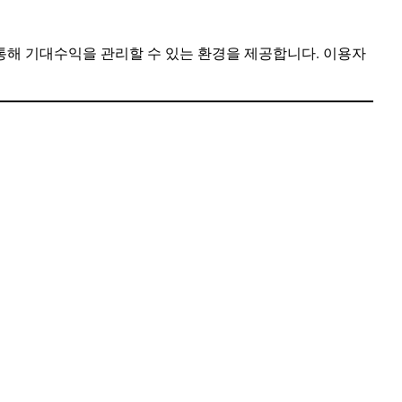
해 기대수익을 관리할 수 있는 환경을 제공합니다. 이용자