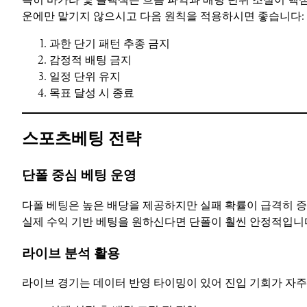
운에만 맡기지 않으시고 다음 원칙을 적용하시면 좋습니다:
과한 단기 패턴 추종 금지
감정적 배팅 금지
일정 단위 유지
목표 달성 시 종료
스포츠베팅 전략
단폴 중심 베팅 운영
다폴 베팅은 높은 배당을 제공하지만 실패 확률이 급격히 
실제 수익 기반 베팅을 원하신다면 단폴이 훨씬 안정적입니
라이브 분석 활용
라이브 경기는 데이터 반영 타이밍이 있어 진입 기회가 자주