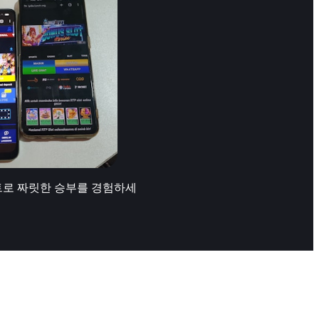
트로 짜릿한 승부를 경험하세