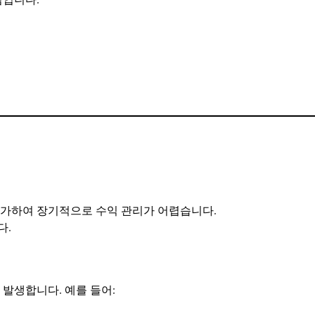
증가하여 장기적으로 수익 관리가 어렵습니다.
다.
 발생합니다. 예를 들어: