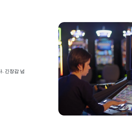
. 긴장감 넘