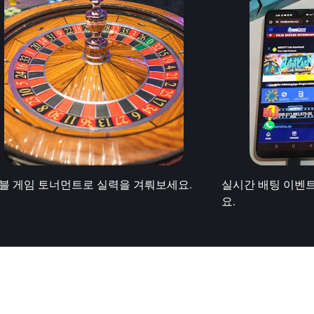
블 게임 토너먼트로 실력을 겨뤄보세요.
실시간 배팅 이벤
요.