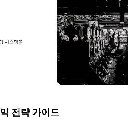
팅 시스템을
익 전략 가이드